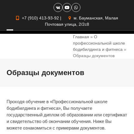
Skip
VK
YouTube
Whatsapp
to
content
+7 (910) 413-93-92
|
м. Бауманская, Малая
Почтовая улица, 2/2с8
Open
Close
Главная
»
О
профессиональной школе
mobile
mobile
бодибилдинга и фитнеса
»
menu
menu
Образцы документов
Образцы документов
Проходя обучение в «Профессиональной школе
бодибилдинга и фитнеса», Вы получаете
государственный диплом об образовании или сертификат
и свидетельство об окончании обучения. Ниже Вы
можете ознакомиться с примерами документов.