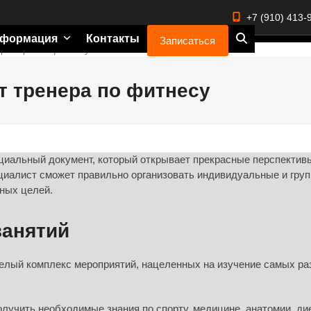
+7 (910) 413-
формация
Контакты
Записаться
тренера по фитнесу
т тренера по фитнесу
ициальный документ, который открывает прекрасные перспектив
циалист сможет правильно организовать индивидуальные и гру
нных целей.
занятий
 целый комплекс мероприятий, нацеленных на изучение самых р
учить необходимые знания по спорту, медицине, анатомии, ди