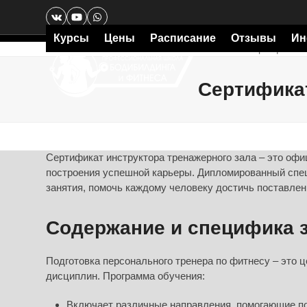
Skip
VK
YouTube
Whatsapp
to
content
Курсы
Цены
Расписание
Отзывы
Ин
Главная
»
Сертификат 
Сертифика
Сертификат инструктора тренажерного зала – это оф
построения успешной карьеры. Дипломированный спе
занятия, помочь каждому человеку достичь поставле
Содержание и специфика 
Подготовка персонального тренера по фитнесу – это
дисциплин. Программа обучения:
Включает различные направления, помогающие пол