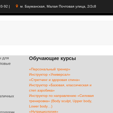
93-92
|
м. Бауманская, Малая Почтовая улица, 2/2с8
Обучающие курсы
ы для
пповые
«Персональный тренер»
Инструктор «Универсал»
«Стретчинг и здоровая спина»
Инструктор «Базовая, классическая и
степ аэробика»
Инструктор по направлению «Силовая
азличных
тренировка» (Body sculpt, Upper body,
Lower body…)
«Нутрициология»
етологии.