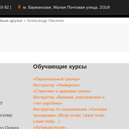
93-92
|
м. Бауманская, Малая Почтовая улица, 2/2с8
Наши друзья
»
Александр Овсянко
Обучающие курсы
«Персональный тренер»
Инструктор «Универсал»
«Стретчинг и здоровая спина»
Инструктор «Базовая, классическая и
му
степ аэробика»
Инструктор по направлению «Силовая
ескому
тренировка» (Body sculpt, Upper body,
Lower body…)
«Нутрициология»
го Округа