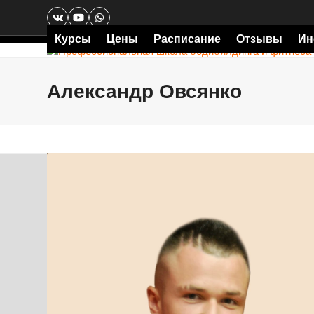
Skip
VK
YouTube
Whatsapp
to
content
Курсы
Цены
Расписание
Отзывы
Ин
Александр Овсянко