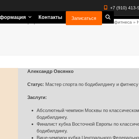
+7 (910) 413-
формация
Контакты
Записаться
Главная
»
О профессиональной школе бодибилдинга и фитнеса
»
Александр Овсянко
Статус:
Мастер спорта по бодибилдингу и фитнесу
Заслуги:
Абсолютный чемпион Москвы по классическо
бодибилдингу.
Финалист кубка Восточной Европы по классич
бодибилдингу.
Вице-чемпион кубка Центрального Федерально