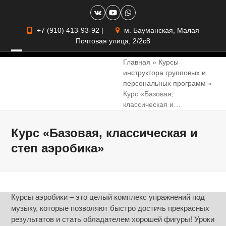
Skip
VK
YouTube
Whatsapp
to
content
+7 (910) 413-93-92
|
м. Бауманская, Малая
Почтовая улица, 2/2с8
Open
Close
Главная
»
Курсы
инструктора групповых и
mobile
mobile
персональных программ
»
menu
menu
Курс «Базовая,
классическая и…
Курс «Базовая, классическая и
степ аэробика»
Курсы аэробики – это целый комплекс упражнений под
музыку, которые позволяют быстро достичь прекрасных
результатов и стать обладателем хорошей фигуры! Уроки